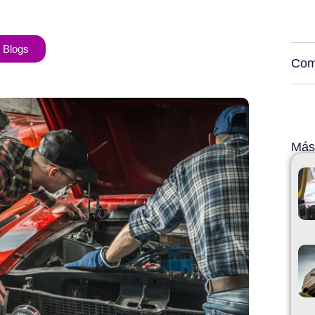
 Blogs
Com
Más