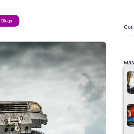
 Blogs
Com
Más